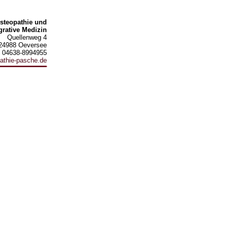
Osteopathie und
grative Medizin
Quellenweg 4
24988 Oeversee
: 04638-8994955
athie-pasche.de