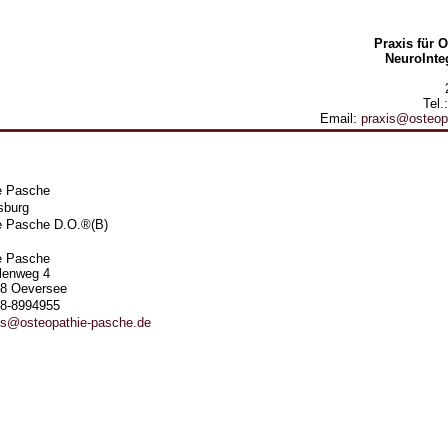
Praxis für 
NeuroInte
Tel.
Email:
praxis@osteop
e Pasche
sburg
 Pasche D.O.®(B)
e Pasche
lenweg 4
8 Oeversee
8-8994955
is@osteopathie-pasche.de